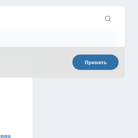
Принять
кина