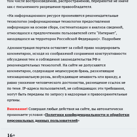
том числе воспроизведению, распространению, переработке не иначе
как с письменного разрешения правообладателя.
«На информационном ресурсе применяются рекомендательные
технологии (информационные технологии предоставления
информации на основе сбора, систематизации и анализа сведений,
относящихся к предпочтениям пользователей сети "Интернет",
находящихся на территории Российской Федерации)».
Подробнее
Администрация портала оставляет за собой право модерировать
комментарии, исходя из соображений сохранения конструктивности
обсуждения тем и соблюдения законодательства РФ и
рекомендательных технологий. На сайте не допускаются
комментарии, содержащие нецензурную брань, разжигающие
межнациональную рознь, возбуждающие ненависть или вражду, а
равно унижение человеческого достоинства, размещение ссылок не
по теме. IP-адреса пользователей, не соблюдающих эти требования,
могут быть переданы по запросу в надзорные и правоохранительные
органы.
Внимание!
Совершая любые действия на сайте, вы автоматически
принимаете условия «
Политики конфиденциальности и обработки
персональных данных пользователей
»
16+