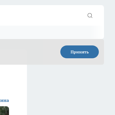
Принять
мина