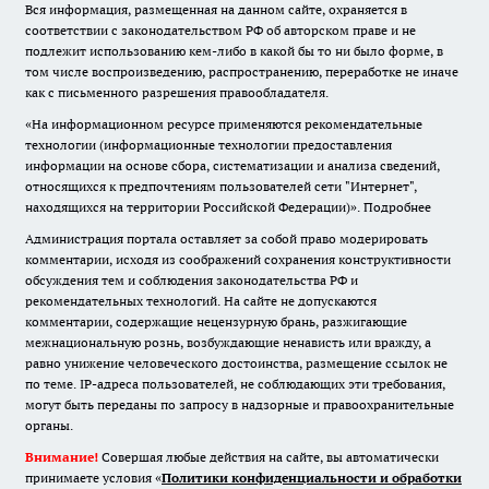
Вся информация, размещенная на данном сайте, охраняется в
соответствии с законодательством РФ об авторском праве и не
подлежит использованию кем-либо в какой бы то ни было форме, в
том числе воспроизведению, распространению, переработке не иначе
как с письменного разрешения правообладателя.
«На информационном ресурсе применяются рекомендательные
технологии (информационные технологии предоставления
информации на основе сбора, систематизации и анализа сведений,
относящихся к предпочтениям пользователей сети "Интернет",
находящихся на территории Российской Федерации)».
Подробнее
Администрация портала оставляет за собой право модерировать
комментарии, исходя из соображений сохранения конструктивности
обсуждения тем и соблюдения законодательства РФ и
рекомендательных технологий. На сайте не допускаются
комментарии, содержащие нецензурную брань, разжигающие
межнациональную рознь, возбуждающие ненависть или вражду, а
равно унижение человеческого достоинства, размещение ссылок не
по теме. IP-адреса пользователей, не соблюдающих эти требования,
могут быть переданы по запросу в надзорные и правоохранительные
органы.
Внимание!
Совершая любые действия на сайте, вы автоматически
принимаете условия «
Политики конфиденциальности и обработки