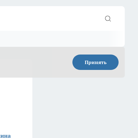
Принять
кина