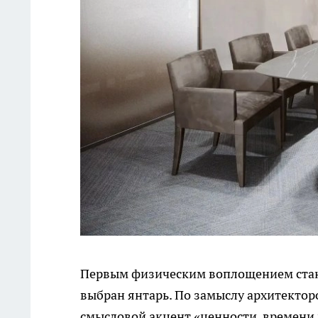
Первым физическим воплощением стан
выбран янтарь. По замыслу архитекторо
смысловой акцент «ценности, времени 