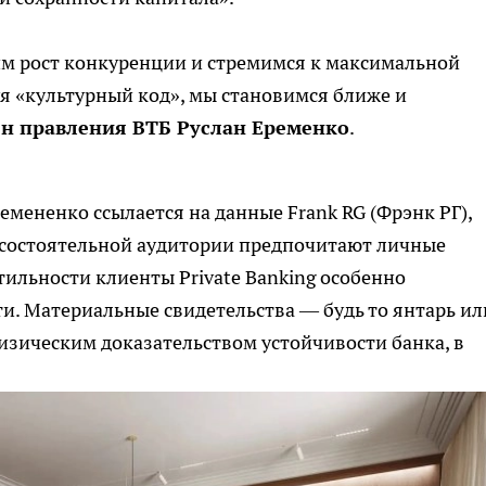
дим рост конкуренции и стремимся к максимальной
я «культурный код», мы становимся ближе и
ен правления ВТБ Руслан Еременко
.
мененко ссылается на данные Frank RG (Фрэнк РГ),
 состоятельной аудитории предпочитают личные
атильности клиенты Private Banking особенно
и. Материальные свидетельства — будь то янтарь ил
зическим доказательством устойчивости банка, в