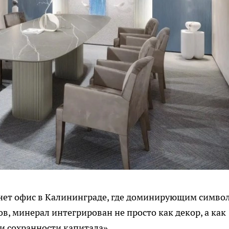
ет офис в Калининграде, где доминирующим симво
в, минерал интегрирован не просто как декор, а как
и сохранности капитала».