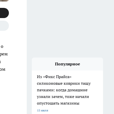
 о
арем
м
Популярное
лом
Из «Фикс Прайса»
силиконовые коврики тащу
пачками: когда домашние
узнали зачем, тоже начали
опустошать магазины
15 июля