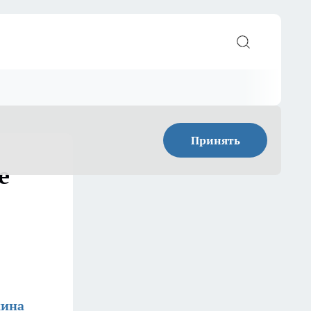
Принять
е
кина