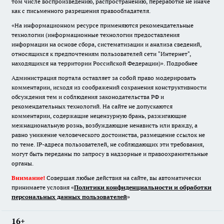
том числе воспроизведению, распространению, переработке не иначе
как с письменного разрешения правообладателя.
«На информационном ресурсе применяются рекомендательные
технологии (информационные технологии предоставления
информации на основе сбора, систематизации и анализа сведений,
относящихся к предпочтениям пользователей сети "Интернет",
находящихся на территории Российской Федерации)».
Подробнее
Администрация портала оставляет за собой право модерировать
комментарии, исходя из соображений сохранения конструктивности
обсуждения тем и соблюдения законодательства РФ и
рекомендательных технологий. На сайте не допускаются
комментарии, содержащие нецензурную брань, разжигающие
межнациональную рознь, возбуждающие ненависть или вражду, а
равно унижение человеческого достоинства, размещение ссылок не
по теме. IP-адреса пользователей, не соблюдающих эти требования,
могут быть переданы по запросу в надзорные и правоохранительные
органы.
Внимание!
Совершая любые действия на сайте, вы автоматически
принимаете условия «
Политики конфиденциальности и обработки
персональных данных пользователей
»
16+