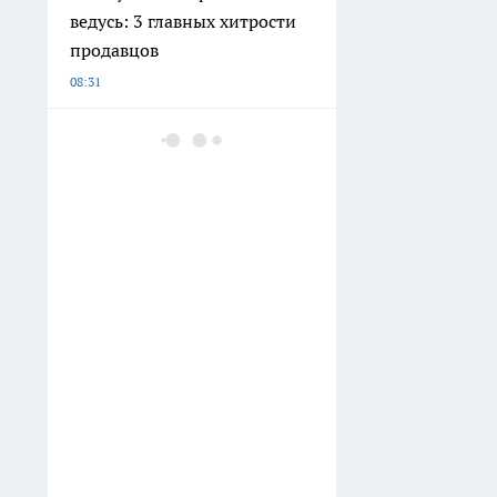
ведусь: 3 главных хитрости
продавцов
08:31
Дешевые поддоны для обуви
из Fix Price скупаю по 5
штук: соседи узнали, как их
применяю, и тоже побежали
в магазин
06:09
Ирбитский завод представил
мотоцикл со свежим
дизайном - цена ниже Gear
Up
04:55