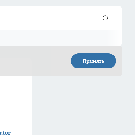
Принять
ator