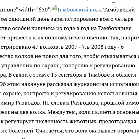
gnnone" width="650"]
Тамбовский
а сегодняшний день зарегистрировано всего четыре
ство особей хищника из года в год на Тамбовщине
ет привести к их полному исчезновению. Так, напри
трировано 47 волков, в 2007 - 7, в 2008 году - 6
ство волков не повод для того, чтобы отказываться 
м управлении по охране, контролю и регулированию
. В связи с этим с 15 сентября в Тамбове и области
. Об этом накануне рассказал журналистам исполняю
о охране, контролю и регулированию использования
имир Разводов. По словам Разводова, прошлой зимо
реляны два волка. Между тем, волк является основн
лк регулирует численность животных, предотвращая
тие болезней. Считается, что волк оказывает огромн