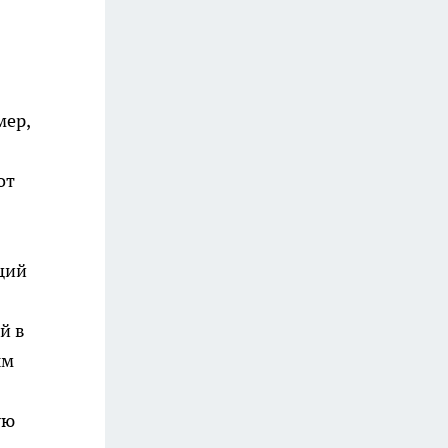
мер,
от
щий
й в
ым
ую