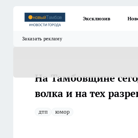
Эксклюзив
Нов
Заказать рекламу
На Тамбовщине сего
волка и на тех разр
дтп
юмор