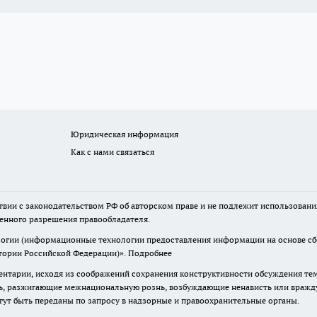
Юридическая информация
Как с нами связаться
твии с законодательством РФ об авторском праве и не подлежит использовани
менного разрешения правообладателя.
гии (информационные технологии предоставления информации на основе сбор
итории Российской Федерации)».
Подробнее
нтарии, исходя из соображений сохранения конструктивности обсуждения те
ь, разжигающие межнациональную рознь, возбуждающие ненависть или вражду,
огут быть переданы по запросу в надзорные и правоохранительные органы.