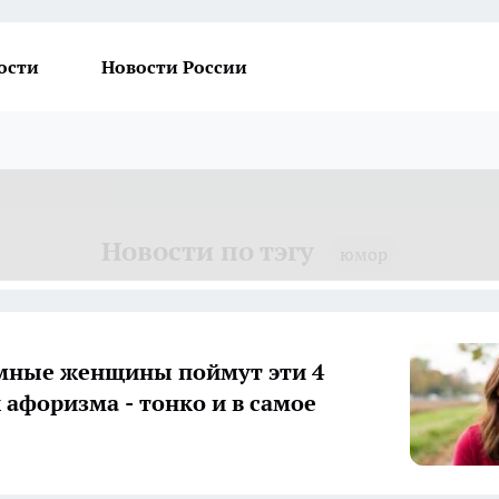
ости
Новости России
Новости по тэгу
юмор
мные женщины поймут эти 4
 афоризма - тонко и в самое