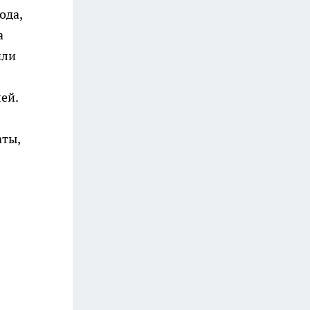
ода,
а
или
ей.
аты,