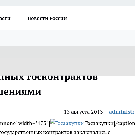
ости
Новости России
упных госконтрактов
ушениями
15 августа 2013
administr
gnnone" width="475"]
Госзакупки[/caption
 государственных контрактов заключались с