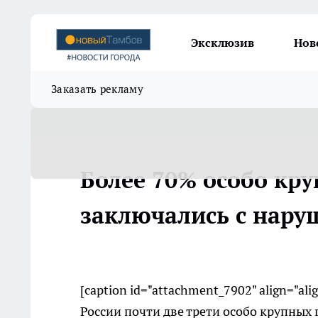
Эксклюзив
Нов
Заказать рекламу
Более 70% особо кр
заключались с нар
[caption id="attachment_7902" align="ali
России почти две трети особо крупных