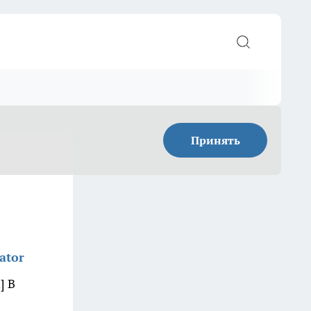
Принять
ator
] В