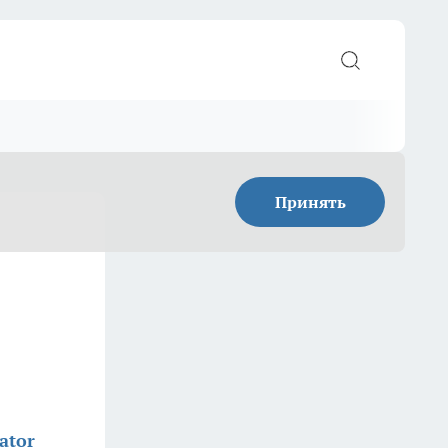
Принять
ator