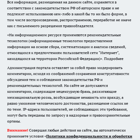
Вся информация, размещенная на данном сайте, охраняется в
соответствии с законодательством РФ об авторском праве и не
подлежит использованию кем-либо в какой бы то ни было форме, в
том числе воспроизведению, распространению, переработке не иначе
как с письменного разрешения правообладателя.
«На информационном ресурсе применяются рекомендательные
технологии (информационные технологии предоставления
информации на основе сбора, систематизации и анализа сведений,
относящихся к предпочтениям пользователей сети "Интернет",
находящихся на территории Российской Федерации)».
Подробнее
Администрация портала оставляет за собой право модерировать
комментарии, исходя из соображений сохранения конструктивности
обсуждения тем и соблюдения законодательства РФ и
рекомендательных технологий. На сайте не допускаются
комментарии, содержащие нецензурную брань, разжигающие
межнациональную рознь, возбуждающие ненависть или вражду, а
равно унижение человеческого достоинства, размещение ссылок не
по теме. IP-адреса пользователей, не соблюдающих эти требования,
могут быть переданы по запросу в надзорные и правоохранительные
органы.
Внимание!
Совершая любые действия на сайте, вы автоматически
принимаете условия «
Политики конфиденциальности и обработки