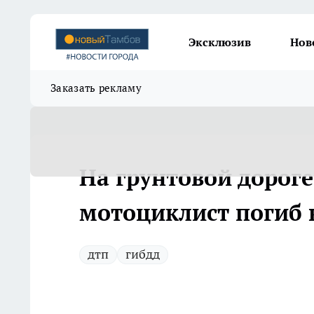
Эксклюзив
Нов
Заказать рекламу
На грунтовой дороге
мотоциклист погиб 
дтп
гибдд