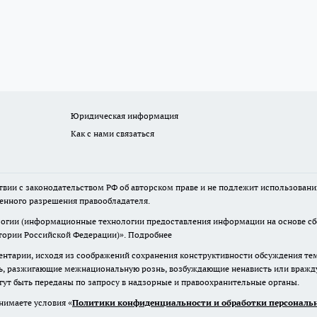
Юридическая информация
Как с нами связаться
твии с законодательством РФ об авторском праве и не подлежит использовани
менного разрешения правообладателя.
гии (информационные технологии предоставления информации на основе сбор
итории Российской Федерации)».
Подробнее
нтарии, исходя из соображений сохранения конструктивности обсуждения те
ь, разжигающие межнациональную рознь, возбуждающие ненависть или вражду,
огут быть переданы по запросу в надзорные и правоохранительные органы.
нимаете условия «
Политики конфиденциальности и обработки персональн