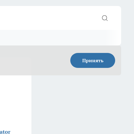
Принять
ator