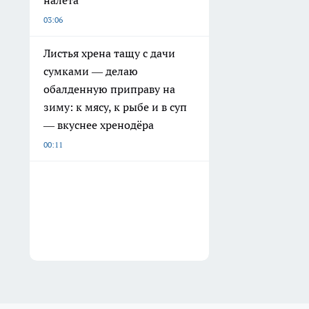
03:06
Листья хрена тащу с дачи
сумками — делаю
обалденную приправу на
зиму: к мясу, к рыбе и в суп
— вкуснее хренодёра
00:11