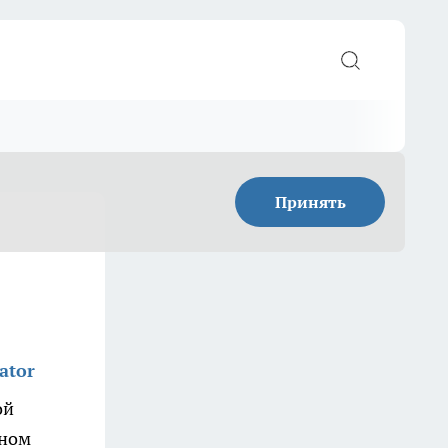
Принять
ator
ой
ьном