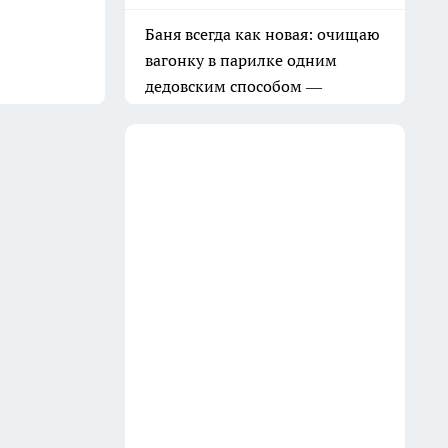
Баня всегда как новая: очищаю
вагонку в парилке одним
дедовским способом —
работает на 10 из 10
31 июля