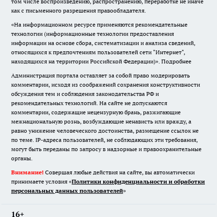
том числе воспроизведению, распространению, переработке не иначе
как с письменного разрешения правообладателя.
«На информационном ресурсе применяются рекомендательные
технологии (информационные технологии предоставления
информации на основе сбора, систематизации и анализа сведений,
относящихся к предпочтениям пользователей сети "Интернет",
находящихся на территории Российской Федерации)».
Подробнее
Администрация портала оставляет за собой право модерировать
комментарии, исходя из соображений сохранения конструктивности
обсуждения тем и соблюдения законодательства РФ и
рекомендательных технологий. На сайте не допускаются
комментарии, содержащие нецензурную брань, разжигающие
межнациональную рознь, возбуждающие ненависть или вражду, а
равно унижение человеческого достоинства, размещение ссылок не
по теме. IP-адреса пользователей, не соблюдающих эти требования,
могут быть переданы по запросу в надзорные и правоохранительные
органы.
Внимание!
Совершая любые действия на сайте, вы автоматически
принимаете условия «
Политики конфиденциальности и обработки
персональных данных пользователей
»
16+