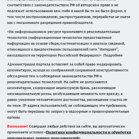
соответствии с законодательством РФ об авторском праве и не
подлежит использованию кем-либо в какой бы то ни было форме, в
том числе воспроизведению, распространению, переработке не иначе
как с письменного разрешения правообладателя.
«На информационном ресурсе применяются рекомендательные
технологии (информационные технологии предоставления
информации на основе сбора, систематизации и анализа сведений,
относящихся к предпочтениям пользователей сети "Интернет",
находящихся на территории Российской Федерации)».
Подробнее
Администрация портала оставляет за собой право модерировать
комментарии, исходя из соображений сохранения конструктивности
обсуждения тем и соблюдения законодательства РФ и
рекомендательных технологий. На сайте не допускаются
комментарии, содержащие нецензурную брань, разжигающие
межнациональную рознь, возбуждающие ненависть или вражду, а
равно унижение человеческого достоинства, размещение ссылок не
по теме. IP-адреса пользователей, не соблюдающих эти требования,
могут быть переданы по запросу в надзорные и правоохранительные
органы.
Внимание!
Совершая любые действия на сайте, вы автоматически
принимаете условия «
Политики конфиденциальности и обработки
персональных данных пользователей
»