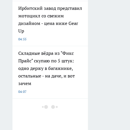
Ирбитский завод представил
мотоцикл со свежим
дизайном - цена ниже Gear
Up
04:55
Складные вёдра из "Фикс
Прайс" скупаю по 5 штук:
одно держу в багажнике,
остальные - на даче, и вот
зачем
04:07
Розетки будут белее снега:
простой трюк вернет
пластику свежесть без
ремонта