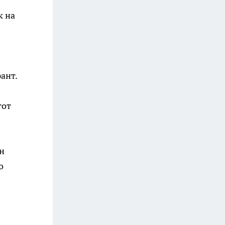
 на
ант.
тот
ен
о