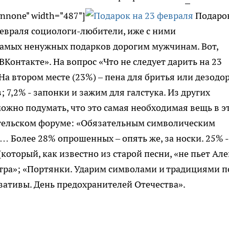
gnnone" width="487"]
Подарок
февраля социологи-любители, иже с ними
самых ненужных подарков дорогим мужчинам. Вот,
ВКонтакте». На вопрос «Что не следует дарить на 23
На втором месте (23%) – пена для бритья или дезодор
 7,2% - запонки и зажим для галстука. Из других
ожно подумать, что это самая необходимая вещь в э
тельском форуме: «Обязательным символическим
… Более 28% опрошенных – опять же, за носки. 25% -
(который, как известно из старой песни, «не пьет Ал
литра»; «Портянки. Ударим символами и традициями п
ативы. День предохранителей Отечества».