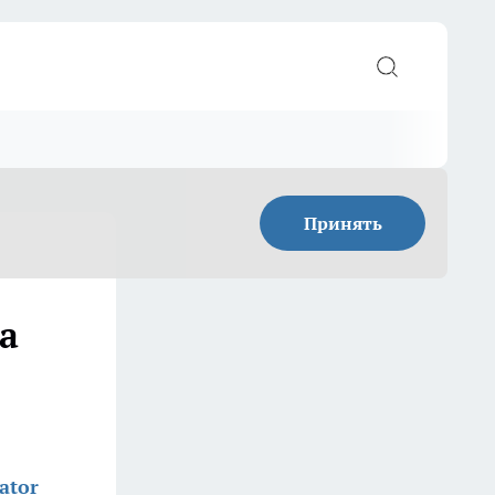
Принять
а
ator