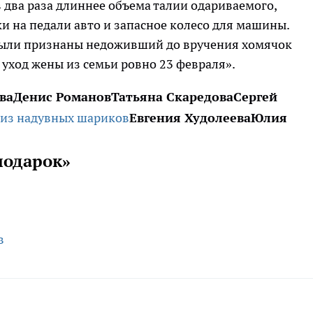
в два раза длиннее объема талии одариваемого,
и на педали авто и запасное колесо для машины.
ыли признаны недоживший до вручения хомячок
и уход жены из семьи ровно 23 февраля».
ва
Денис Романов
Татьяна Скаредова
Сергей
Евгения Худолеева
Юлия
подарок»