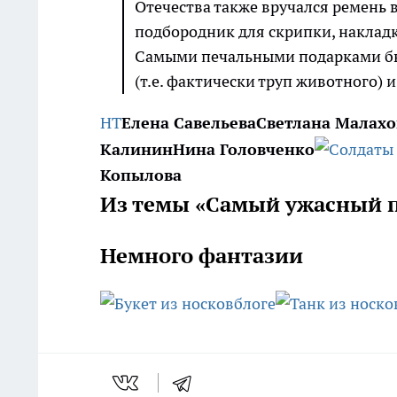
Отечества также вручался ремень 
подбородник для скрипки, накладк
Самыми печальными подарками б
(т.е. фактически труп животного) 
НТ
Елена Савельева
Светлана Малахо
Калинин
Нина Головченко
Копылова
Из темы «Самый ужасный 
Немного фантазии
блоге