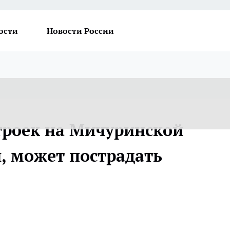
ости
Новости России
троек на Мичуринской
, может пострадать