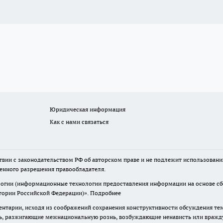
Юридическая информация
Как с нами связаться
твии с законодательством РФ об авторском праве и не подлежит использовани
менного разрешения правообладателя.
гии (информационные технологии предоставления информации на основе сбор
итории Российской Федерации)».
Подробнее
нтарии, исходя из соображений сохранения конструктивности обсуждения те
ь, разжигающие межнациональную рознь, возбуждающие ненависть или вражду,