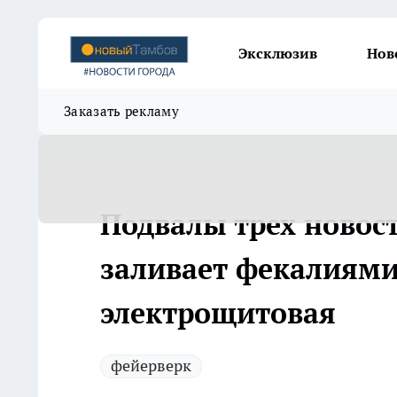
Эксклюзив
Нов
Заказать рекламу
Подвалы трех новос
заливает фекалиями
электрощитовая
фейерверк