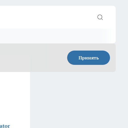
Принять
ator