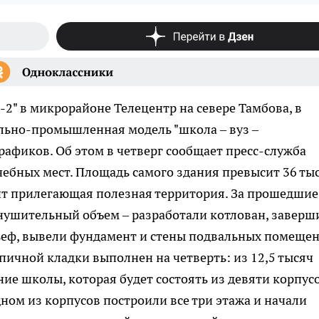
2" в микрорайоне Телецентр на севере Тамбова, в
ельно-промышленная модель "школа – вуз –
рафиков. Об этом в четверг сообщает пресс-служба
чебных мест. Площадь самого здания превысит 36 тыс
вит прилегающая полезная территория. За прошедшие
нушительный объем – разработали котлован, заверш
ьеф, вывели фундамент и стены подвальных помещен
ичной кладки выполнен на четверть: из 12,5 тысяч
ие школы, которая будет состоять из девяти корпусо
дном из корпусов построили все три этажа и начали