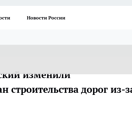
ости
Новости России
ский изменили
н строительства дорог из-з