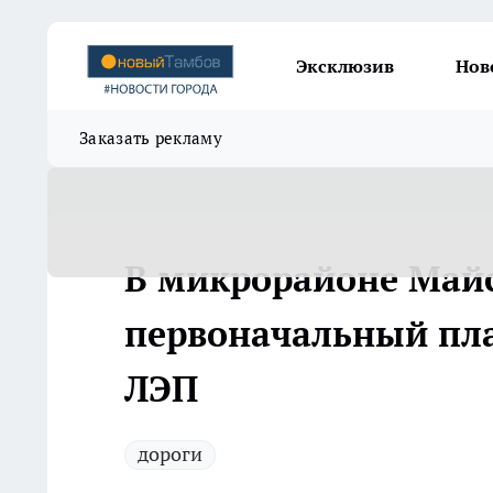
Эксклюзив
Нов
Заказать рекламу
В микрорайоне Май
первоначальный пла
ЛЭП
дороги