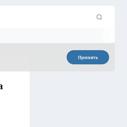
Принять
а