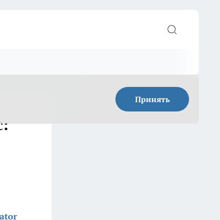
Принять
:
ator