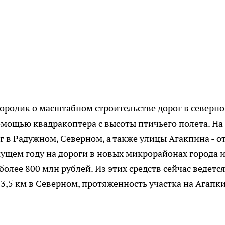
еоролик о масштабном строительстве дорог в северн
помощью квадракоптера с высоты птичьего полета. На
г в Радужном, Северном, а также улицы Агакпина - о
кущем году на дороги в новых микрорайонах города 
лее 800 млн рублей. Из этих средств сейчас ведетс
 3,5 км в Северном, протяженность участка на Агапк