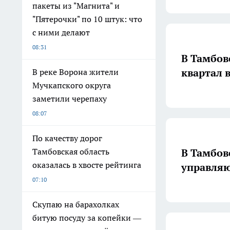
пакеты из "Магнита" и
"Пятерочки" по 10 штук: что
с ними делают
08:31
В Тамбов
квартал 
В реке Ворона жители
Мучкапского округа
заметили черепаху
08:07
По качеству дорог
В Тамбов
Тамбовская область
оказалась в хвосте рейтинга
управля
07:10
Скупаю на барахолках
битую посуду за копейки —