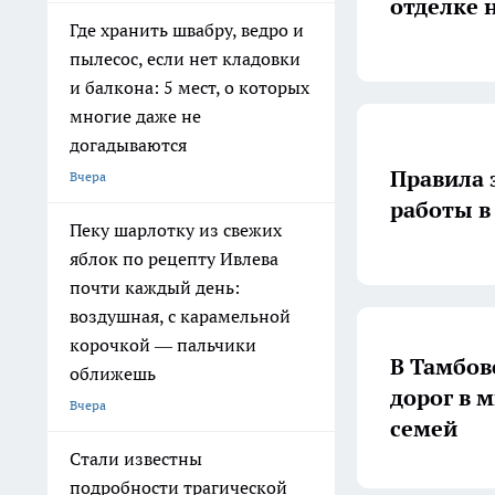
отделке 
Где хранить швабру, ведро и
пылесос, если нет кладовки
и балкона: 5 мест, о которых
многие даже не
догадываются
Правила 
Вчера
работы в
Пеку шарлотку из свежих
яблок по рецепту Ивлева
почти каждый день:
воздушная, с карамельной
корочкой — пальчики
В Тамбов
оближешь
дорог в 
Вчера
семей
Стали известны
подробности трагической