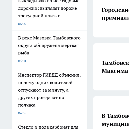
выкладываю из неё садовые
дорожки: выглядят дороже
Городски
тротуарной плитки
премиаль
06:09
В реке Мазовка Тамбовского
округа обнаружена мертвая
рыба
05:01
Тамбовск
Максима 
Инспектор ГИБДД объяснил,
почему одних водителей
отпускают за минуту, а
других проверяют по
полчаса
04:55
В Тамбов
муницип
Стекло и поликарбонат для