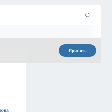
Принять
нова