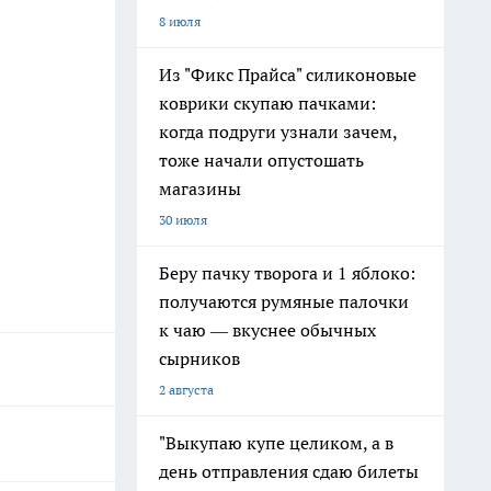
8 июля
Из "Фикс Прайса" силиконовые
коврики скупаю пачками:
когда подруги узнали зачем,
тоже начали опустошать
магазины
30 июля
Беру пачку творога и 1 яблоко:
получаются румяные палочки
к чаю — вкуснее обычных
сырников
2 августа
"Выкупаю купе целиком, а в
день отправления сдаю билеты