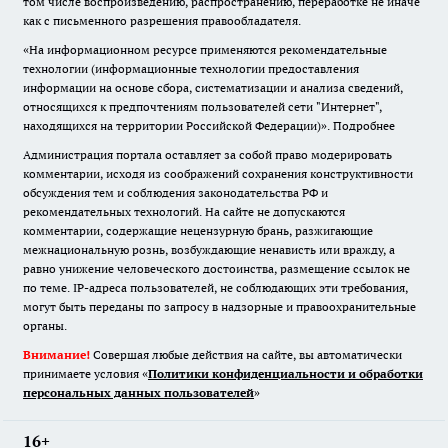
том числе воспроизведению, распространению, переработке не иначе
как с письменного разрешения правообладателя.
«На информационном ресурсе применяются рекомендательные
технологии (информационные технологии предоставления
информации на основе сбора, систематизации и анализа сведений,
относящихся к предпочтениям пользователей сети "Интернет",
находящихся на территории Российской Федерации)».
Подробнее
Администрация портала оставляет за собой право модерировать
комментарии, исходя из соображений сохранения конструктивности
обсуждения тем и соблюдения законодательства РФ и
рекомендательных технологий. На сайте не допускаются
комментарии, содержащие нецензурную брань, разжигающие
межнациональную рознь, возбуждающие ненависть или вражду, а
равно унижение человеческого достоинства, размещение ссылок не
по теме. IP-адреса пользователей, не соблюдающих эти требования,
могут быть переданы по запросу в надзорные и правоохранительные
органы.
Внимание!
Совершая любые действия на сайте, вы автоматически
принимаете условия «
Политики конфиденциальности и обработки
персональных данных пользователей
»
16+