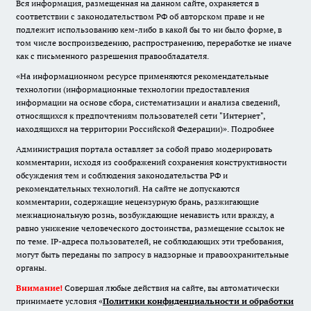
Вся информация, размещенная на данном сайте, охраняется в
соответствии с законодательством РФ об авторском праве и не
подлежит использованию кем-либо в какой бы то ни было форме, в
том числе воспроизведению, распространению, переработке не иначе
как с письменного разрешения правообладателя.
«На информационном ресурсе применяются рекомендательные
технологии (информационные технологии предоставления
информации на основе сбора, систематизации и анализа сведений,
относящихся к предпочтениям пользователей сети "Интернет",
находящихся на территории Российской Федерации)».
Подробнее
Администрация портала оставляет за собой право модерировать
комментарии, исходя из соображений сохранения конструктивности
обсуждения тем и соблюдения законодательства РФ и
рекомендательных технологий. На сайте не допускаются
комментарии, содержащие нецензурную брань, разжигающие
межнациональную рознь, возбуждающие ненависть или вражду, а
равно унижение человеческого достоинства, размещение ссылок не
по теме. IP-адреса пользователей, не соблюдающих эти требования,
могут быть переданы по запросу в надзорные и правоохранительные
органы.
Внимание!
Совершая любые действия на сайте, вы автоматически
принимаете условия «
Политики конфиденциальности и обработки