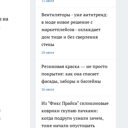
13 июля
Вентиляторы - уже антитренд:
ы на
в моде новое решение с
х
маркетплейсов - охлаждает
дом тише и без сверления
стены
29 июля
Резиновая краска — не просто
покрытие: как она спасает
фасады, заборы и бассейны
26 июля
Из "Фикс Прайса" силиконовые
а
коврики скупаю пачками:
В
когда подруги узнали зачем,
тоже начали опустошать