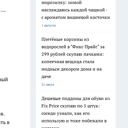
морозилку: зимой
наслаждаюсь каждой чашкой -
я —
с ароматом вишневой косточки
1 августа
Плетёные корзины из
водорослей в "Фикс Прайс" за
299 рублей скупаю пачками:
копеечная вещица стала
модным декором дома и на
даче
вный
31 июля
Дешевые поддоны для обуви из
Fix Price скупаю по 5 штук:
соседи узнали, как его
в.
использую и тоже побежали в
ть в