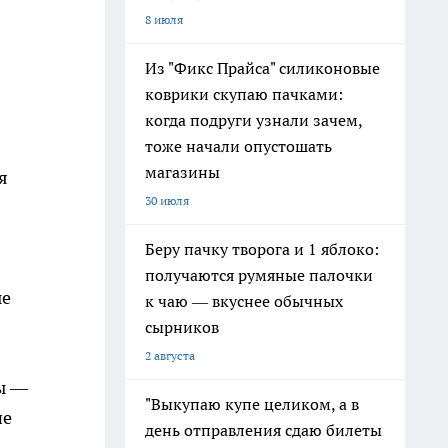
8 июля
Из "Фикс Прайса" силиконовые
коврики скупаю пачками:
когда подруги узнали зачем,
тоже начали опустошать
магазины
я
30 июля
Беру пачку творога и 1 яблоко:
получаются румяные палочки
ые
к чаю — вкуснее обычных
сырников
2 августа
ды —
"Выкупаю купе целиком, а в
не
день отправления сдаю билеты