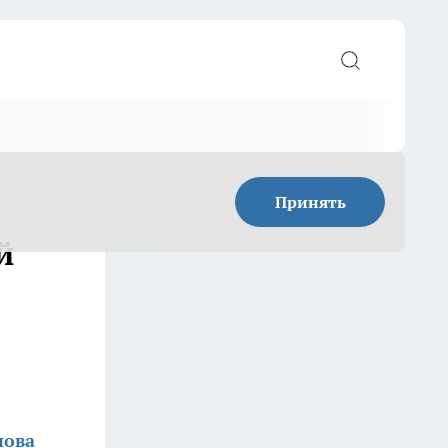
Принять
й
нова