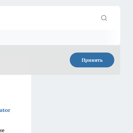
Принять
ator
ие