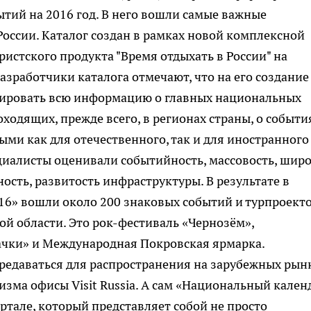
тий на 2016 год. В него вошли самые важные
оссии. Каталог создан в рамках новой комплексной
истского продукта "Время отдыхать в России" на
зработчики каталога отмечают, что на его создание
зировать всю информацию о главных национальных
одящих, прежде всего, в регионах страны, о событи
ыми как для отечественного, так и для иностранного
ециалисты оценивали событийность, массовость, шир
ость, развитость инфраструктуры. В результате в
6» вошли около 200 знаковых событий и турпроекто
ой области. Это рок-фестиваль «Чернозём»,
чки» и Международная Покровская ярмарка.
редаваться для распространения на зарубежных рын
изма офисы Visit Russia. А сам «Национальный кален
тале, который представляет собой не просто