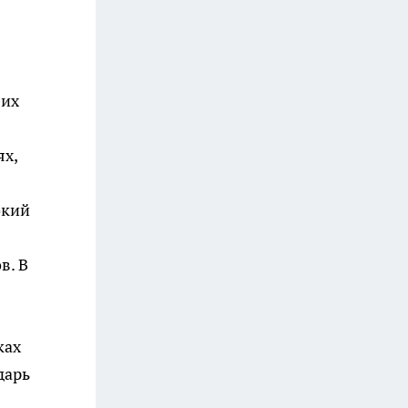
 их
ях,
окий
в. В
ках
дарь