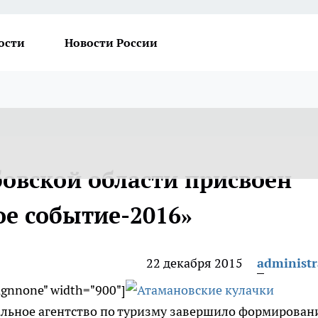
ости
Новости России
овской области присвоен
ое событие-2016»
22 декабря 2015
administr
lignnone" width="900"]
альное агентство по туризму завершило формирован