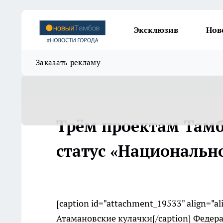
Эксклюзив
Нов
Заказать рекламу
Трём проектам Тамб
статус «Национальн
[caption id="attachment_19533" align="a
Атамановские кулачки[/caption] Федер