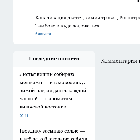
Канализация льётся, химия травит, Роспотр
Тамбове и куда жаловаться
6 августа
Последние новости
Комментарии н
Листья вишни собираю
мешками — и в морозилку:
зимой наслаждаюсь каждой
чашкой — с ароматом
вишневой косточки
00:11
Гвоздику засыпаю солью —
и всё лето благодарю себя за