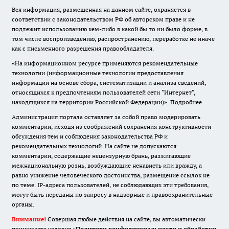
Вся информация, размещенная на данном сайте, охраняется в
соответствии с законодательством РФ об авторском праве и не
подлежит использованию кем-либо в какой бы то ни было форме, в
том числе воспроизведению, распространению, переработке не иначе
как с письменного разрешения правообладателя.
«На информационном ресурсе применяются рекомендательные
технологии (информационные технологии предоставления
информации на основе сбора, систематизации и анализа сведений,
относящихся к предпочтениям пользователей сети "Интернет",
находящихся на территории Российской Федерации)».
Подробнее
Администрация портала оставляет за собой право модерировать
комментарии, исходя из соображений сохранения конструктивности
обсуждения тем и соблюдения законодательства РФ и
рекомендательных технологий. На сайте не допускаются
комментарии, содержащие нецензурную брань, разжигающие
межнациональную рознь, возбуждающие ненависть или вражду, а
равно унижение человеческого достоинства, размещение ссылок не
по теме. IP-адреса пользователей, не соблюдающих эти требования,
могут быть переданы по запросу в надзорные и правоохранительные
органы.
Внимание!
Совершая любые действия на сайте, вы автоматически
принимаете условия «
Политики конфиденциальности и обработки