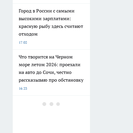
Город в России с самыми
высокими зарплатами:
красную рыбу здесь считают
отходом
17:02
Что творится на Черном
море летом 2026: проехали
на авто до Сочи, честно
рассказываю про обстановку
16:23
В Тамбове купание
запрещено на шести
городских пляжах
14:45