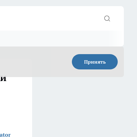
Принять
 и
ator