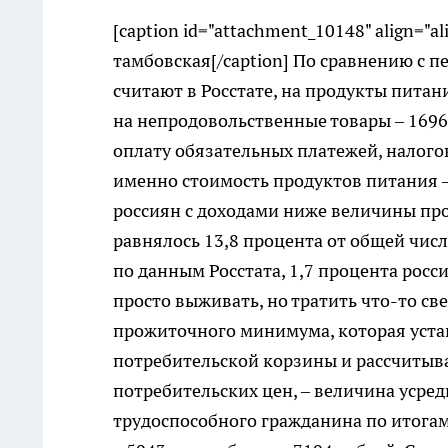
[caption id="attachment_10148" align="a
тамбовская[/caption] По сравнению с п
считают в Росстате, на продукты питан
на непродовольственные товары – 1696 р
оплату обязательных платежей, налогов
именно стоимость продуктов питания – 
россиян с доходами ниже величины про
равнялось 13,8 процента от общей числ
по данным Росстата, 1,7 процента росс
просто выживать, но тратить что-то св
прожиточного минимума, которая уста
потребительской корзины и рассчитыва
потребительских цен, – величина усре
трудоспособного гражданина по итогам