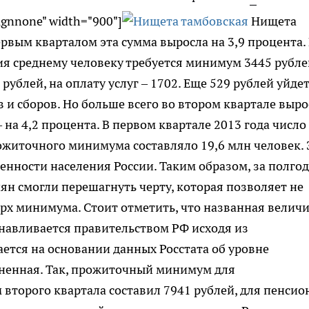
lignnone" width="900"]
Нищета
ервым кварталом эта сумма выросла на 3,9 процента.
ия среднему человеку требуется минимум 3445 рубле
ублей, на оплату услуг – 1702. Еще 529 рублей уйдет
 и сборов. Но больше всего во втором квартале выро
на 4,2 процента. В первом квартале 2013 года число
житочного минимума составляло 19,6 млн человек. 
енности населения России. Таким образом, за полгод
иян смогли перешагнуть черту, которая позволяет не
ерх минимума. Стоит отметить, что названная велич
навливается правительством РФ исходя из
ется на основании данных Росстата об уровне
дненная. Так, прожиточный минимум для
 второго квартала составил 7941 рублей, для пенсио