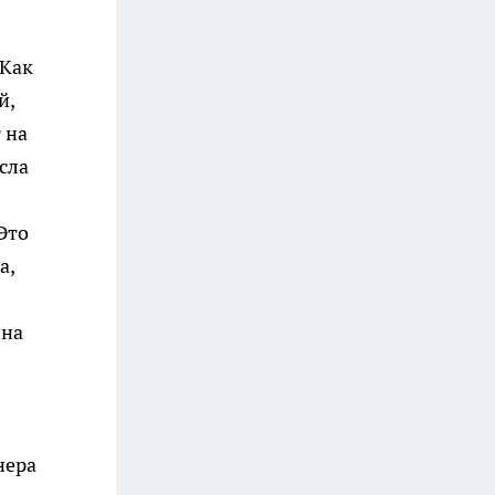
 Как
й,
 на
сла
Это
а,
ина
нера