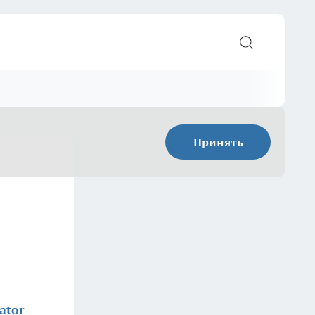
Принять
ator