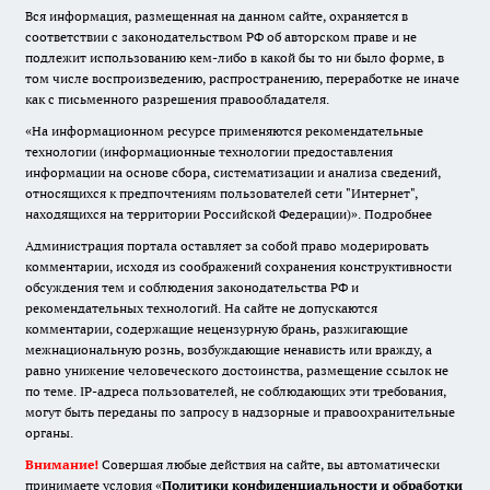
Вся информация, размещенная на данном сайте, охраняется в
соответствии с законодательством РФ об авторском праве и не
подлежит использованию кем-либо в какой бы то ни было форме, в
том числе воспроизведению, распространению, переработке не иначе
как с письменного разрешения правообладателя.
«На информационном ресурсе применяются рекомендательные
технологии (информационные технологии предоставления
информации на основе сбора, систематизации и анализа сведений,
относящихся к предпочтениям пользователей сети "Интернет",
находящихся на территории Российской Федерации)».
Подробнее
Администрация портала оставляет за собой право модерировать
комментарии, исходя из соображений сохранения конструктивности
обсуждения тем и соблюдения законодательства РФ и
рекомендательных технологий. На сайте не допускаются
комментарии, содержащие нецензурную брань, разжигающие
межнациональную рознь, возбуждающие ненависть или вражду, а
равно унижение человеческого достоинства, размещение ссылок не
по теме. IP-адреса пользователей, не соблюдающих эти требования,
могут быть переданы по запросу в надзорные и правоохранительные
органы.
Внимание!
Совершая любые действия на сайте, вы автоматически
принимаете условия «
Политики конфиденциальности и обработки