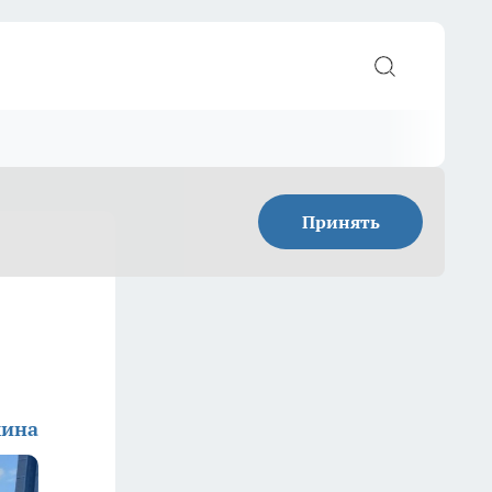
Принять
мина