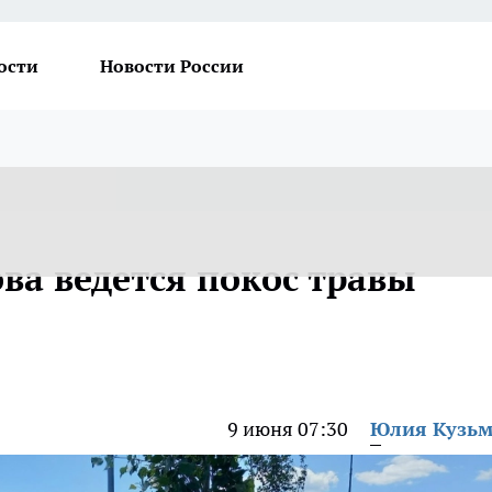
ости
Новости России
ва ведется покос травы
9 июня 07:30
Юлия Кузь