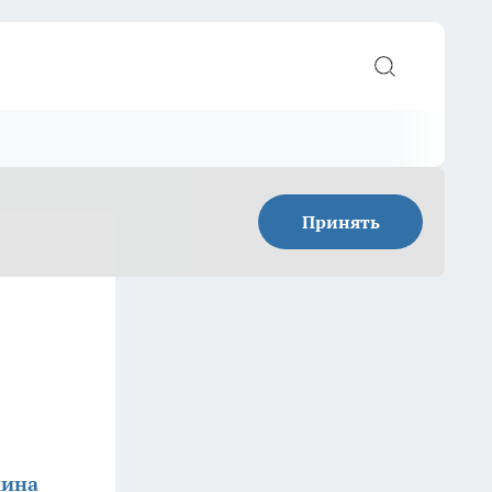
Принять
кина