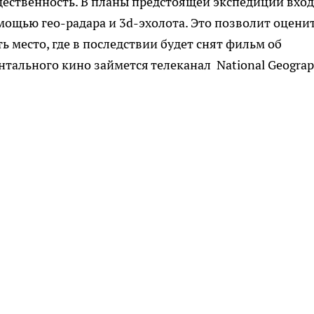
щественность. В планы предстоящей экспедиции вхо
мощью гео-радара и 3d-эхолота. Это позволит оцени
 место, где в последствии будет снят фильм об
тального кино займется телеканал National Geograp