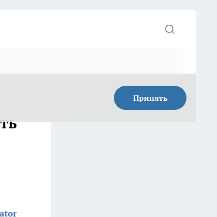
Принять
ть
ator