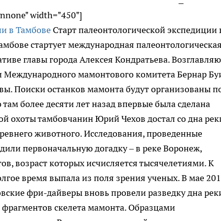
gnnone" width="450"]
Старт палеонтологической экспедиции 
 Тамбове стартует международная палеонтологическа
тиве главы города Алексея Кондратьева. Возглавляю
и Международного мамонтового комитета Бернар Бу
вы. Поиски останков мамонта будут организованы п
там более десяти лет назад впервые была сделана
ой охоты тамбовчанин Юрий Чехов достал со дна рек
древнего животного. Исследования, проведенные
или первоначальную догадку – в реке Воронеж,
ов, возраст которых исчисляется тысячелетиями. К
лгое время выпала из поля зрения ученых. В мае 20
овские фри-дайверы вновь провели разведку дна рек
о фрагментов скелета мамонта. Образцами