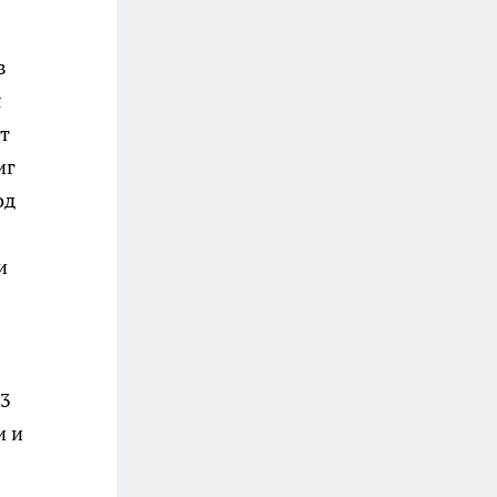
в
я
т
иг
од
и
13
и и