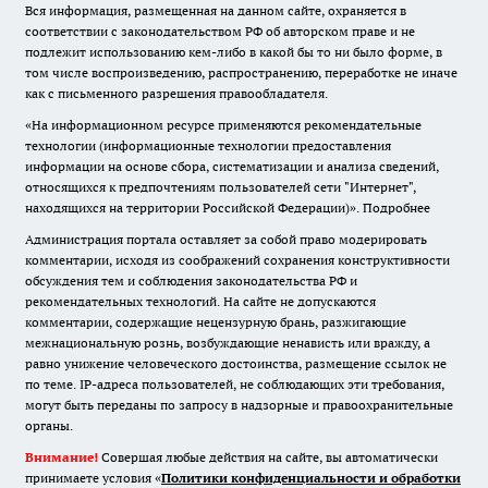
Вся информация, размещенная на данном сайте, охраняется в
соответствии с законодательством РФ об авторском праве и не
подлежит использованию кем-либо в какой бы то ни было форме, в
том числе воспроизведению, распространению, переработке не иначе
как с письменного разрешения правообладателя.
«На информационном ресурсе применяются рекомендательные
технологии (информационные технологии предоставления
информации на основе сбора, систематизации и анализа сведений,
относящихся к предпочтениям пользователей сети "Интернет",
находящихся на территории Российской Федерации)».
Подробнее
Администрация портала оставляет за собой право модерировать
комментарии, исходя из соображений сохранения конструктивности
обсуждения тем и соблюдения законодательства РФ и
рекомендательных технологий. На сайте не допускаются
комментарии, содержащие нецензурную брань, разжигающие
межнациональную рознь, возбуждающие ненависть или вражду, а
равно унижение человеческого достоинства, размещение ссылок не
по теме. IP-адреса пользователей, не соблюдающих эти требования,
могут быть переданы по запросу в надзорные и правоохранительные
органы.
Внимание!
Совершая любые действия на сайте, вы автоматически
принимаете условия «
Политики конфиденциальности и обработки