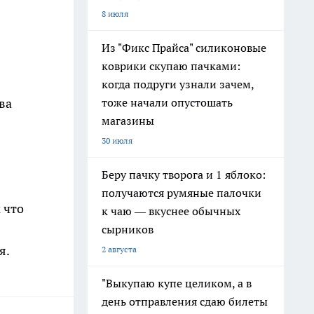
8 июля
Из "Фикс Прайса" силиконовые
коврики скупаю пачками:
когда подруги узнали зачем,
тоже начали опустошать
ва
магазины
30 июля
Беру пачку творога и 1 яблоко:
получаются румяные палочки
 что
к чаю — вкуснее обычных
сырников
я.
2 августа
"Выкупаю купе целиком, а в
день отправления сдаю билеты