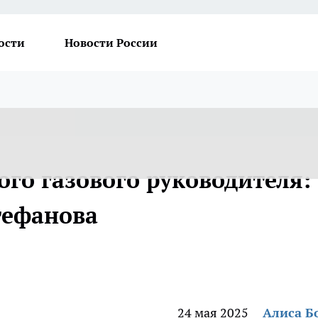
ости
Новости России
го газового руководителя:
тефанова
24 мая 2025
Алиса Б