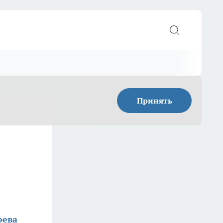
Принять
оева