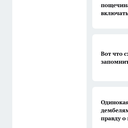
оснастят архитектурной
пощечина
подсветкой
включать
10:20
В Моршанском округе
экстренно закрыли мост
09:30
Вот что 
Продавцы тащат домой эти
запомнит
пакеты из "Магнита" и
"Пятерочки" по 10 штук: что
с ними делают
08:31
Одинокая
В реке Ворона жители
дембелям
Мучкапского округа
правду о
заметили черепаху
08:07