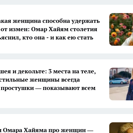
акая женщина способна удержать
от измен: Омар Хайям столетия
яснил, кто она - и как ею стать
шея и декольте: 3 места на теле,
стильные женщины всегда
а простушки — показывают всем
и Омара Хайяма про женщин —