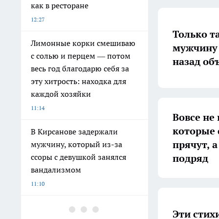
как в ресторане
12:27
Только т
Лимонные корки смешиваю
мужчину 
с солью и перцем — потом
назад объ
весь год благодарю себя за
эту хитрость: находка для
каждой хозяйки
11:14
Вовсе не 
которые 
В Кирсанове задержали
прячут, 
мужчину, который из-за
подряд
ссоры с девушкой занялся
вандализмом
11:10
В Котовске Дворец культуры
Эти стих