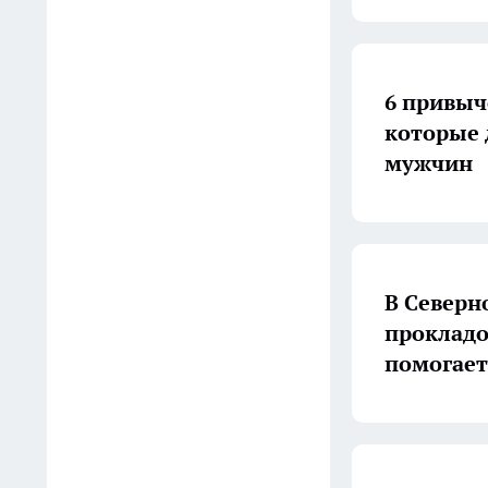
По качеству дорог
Тамбовская область
6 привыч
оказалась в хвосте рейтинга
которые 
07:10
мужчин
Скупаю на барахолках
битую посуду за копейки —
выкладываю из неё садовые
дорожки: выглядят дороже
В Северн
тротуарной плитки
прокладо
06:09
помогает
В реке Мазовка Тамбовского
округа обнаружена мертвая
рыба
05:01