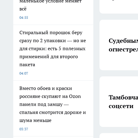
маленькое условие меняет
всё
04:55
Стиральный порошок беру
Судебным
сразу по 2 упаковки — но не
огнестре
для стирки: есть 5 полезных
применений для второго
пакета
04:07
Вместо обоев и краски
россияне скупают на Ozon
Тамбовча
панели под замшу —
соцсети
спальня смотрится дороже и
шума меньше
03:37