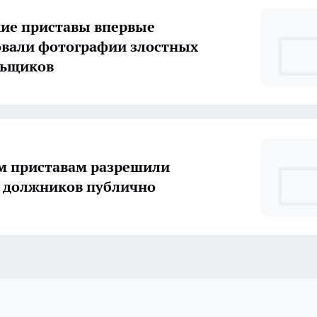
ие приставы впервые
вали фотографии злостных
льщиков
м приставам разрешили
 должников публично