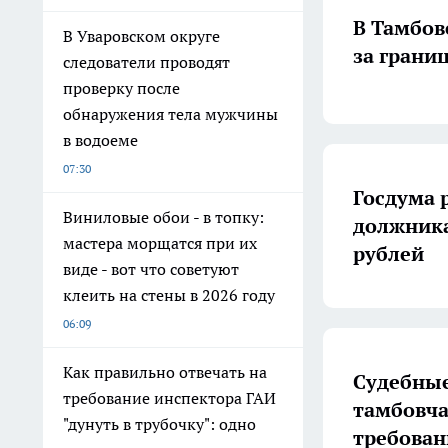
В Тамбов
В Уваровском округе
за грани
следователи проводят
проверку после
обнаружения тела мужчины
в водоеме
07:30
Госдума 
Виниловые обои - в топку:
должника
мастера морщатся при их
рублей
виде - вот что советуют
клеить на стены в 2026 году
06:09
Как правильно отвечать на
Судебны
требование инспектора ГАИ
тамбовча
"дунуть в трубочку": одно
требован