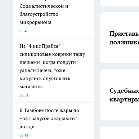
Социалистической и
благоустройство
микрорайона
08:43
Приставы
должнико
Из "Фикс Прайса"
силиконовые коврики тащу
пачками: когда подруги
узнали зачем, тоже
кинулись опустошать
магазины
Судебные
08:31
квартиры
В Тамбове после жары до
+33 градусов ожидаются
дожди
08:11