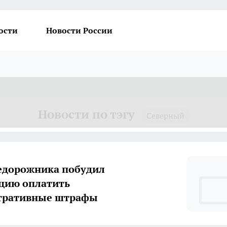
ости
Новости России
Новости по тэгу
Северный
едорожника побудил
цию оплатить
тративные штрафы