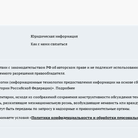
Юридическая информация
Как с нами связаться
твии с законодательством РФ об авторском праве и не подлежит использовани
менного разрешения правообладателя.
гии (информационные технологии предоставления информации на основе сбор
итории Российской Федерации)».
Подробнее
нтарии, исходя из соображений сохранения конструктивности обсуждения те
ь, разжигающие межнациональную рознь, возбуждающие ненависть или вражду,
огут быть переданы по запросу в надзорные и правоохранительные органы.
нимаете условия «
Политики конфиденциальности и обработки персональн