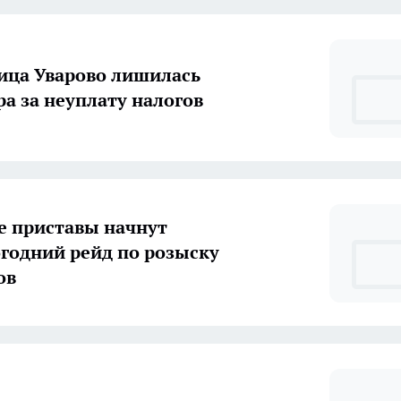
ца Уварово лишилась
ра за неуплату налогов
е приставы начнут
годний рейд по розыску
ов