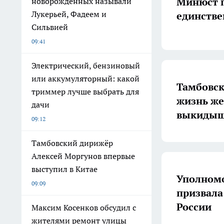
Минюст п
новорождённых называли
Лукерьей, Фадеем и
единстве
Сильвией
09:41
Электрический, бензиновый
или аккумуляторный: какой
Тамбовск
триммер лучше выбрать для
жизнь ж
дачи
выкиды
09:12
Тамбовский дирижёр
Алексей Моргунов впервые
выступил в Китае
Уполномо
09:09
призвала
России
Максим Косенков обсудил с
жителями ремонт улицы