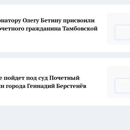
рнатору Олегу Бетину присвоили
очетного гражданина Тамбовской
е пойдет под суд Почетный
н города Геннадий Берстенёв