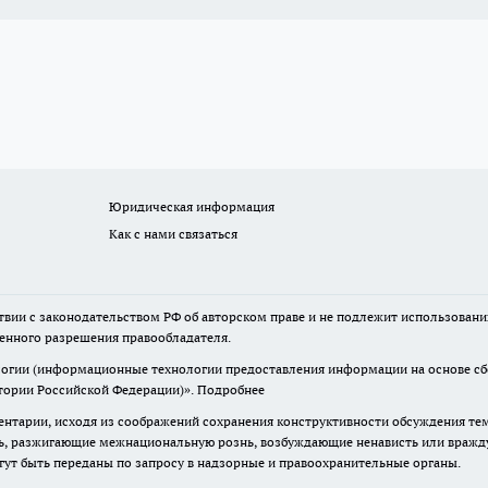
Юридическая информация
Как с нами связаться
твии с законодательством РФ об авторском праве и не подлежит использовани
менного разрешения правообладателя.
гии (информационные технологии предоставления информации на основе сбор
итории Российской Федерации)».
Подробнее
нтарии, исходя из соображений сохранения конструктивности обсуждения те
ь, разжигающие межнациональную рознь, возбуждающие ненависть или вражду,
огут быть переданы по запросу в надзорные и правоохранительные органы.