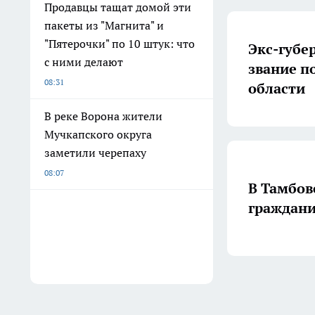
Продавцы тащат домой эти
пакеты из "Магнита" и
"Пятерочки" по 10 штук: что
Экс-губе
с ними делают
звание п
08:31
области
В реке Ворона жители
Мучкапского округа
заметили черепаху
08:07
В Тамбов
граждани