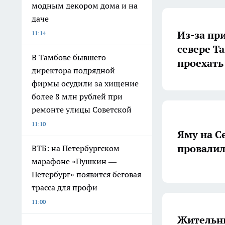
модным декором дома и на
даче
Из-за пр
11:14
севере Т
В Тамбове бывшего
проехать
директора подрядной
фирмы осудили за хищение
более 8 млн рублей при
ремонте улицы Советской
11:10
Яму на С
провалил
ВТБ: на Петербургском
марафоне «Пушкин —
Петербург» появится беговая
трасса для профи
11:00
Жительн