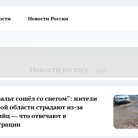
ости
Новости России
Новости по тэгу
ямы
фальт сошёл со снегом": жители
ой области страдают из-за
ийц — что отвечают в
трации