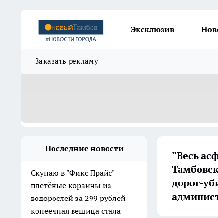
Эксклюзив
Нов
Заказать рекламу
Последние новости
"Весь ас
Тамбовск
Скупаю в "Фикс Прайс"
дорог-уб
плетёные корзины из
админис
водорослей за 299 рублей:
копеечная вещица стала