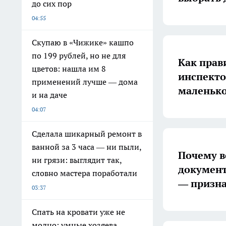
до сих пор
04:55
Скупаю в «Чижике» кашпо
по 199 рублей, но не для
Как прав
цветов: нашла им 8
инспекто
применений лучше — дома
маленько
и на даче
04:07
Сделала шикарный ремонт в
ванной за 3 часа — ни пыли,
Почему в
ни грязи: выглядит так,
документ
словно мастера поработали
— призн
03:37
Спать на кровати уже не
модно: умные хозяева