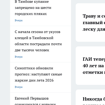
В Тамбове купание
запрещено на шести
городских пляжах
Траву и 
Вчера
главный 
леску дл
С начала сезона от укусов
клещей в Тамбовской
области пострадали почти
две тысячи человек
Вчера
ГАИ тепе
40 лет на
Синоптики обновили
отметки 
прогноз: наступают самые
жаркие дни лета 2026
Вчера
Никогда 
Евгений Первышов
ознакомился с новыми