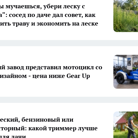
ты мучаешься, убери леску с
: сосед по даче дал совет, как
сить траву и экономить на леске
й завод представил мотоцикл со
изайном - цена ниже Gear Up
еский, бензиновый или
торный: какой триммер лучше
для дачи