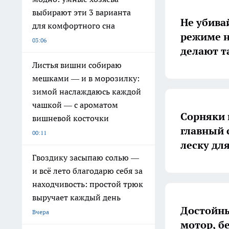
выбирают эти 3 варианта
Не убива
для комфортного сна
режиме н
03:06
делают т
Листья вишни собираю
мешками — и в морозилку:
зимой наслаждаюсь каждой
чашкой — с ароматом
Сорняки 
вишневой косточки
главный 
00:11
леску дл
Гвоздику засыпаю солью —
и всё лето благодарю себя за
находчивость: простой трюк
выручает каждый день
Достойны
Вчера
мотор, б