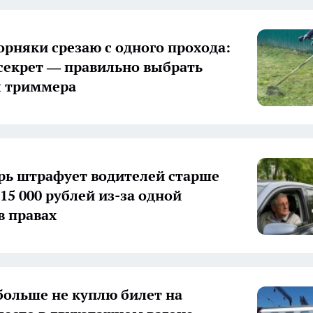
сорняки срезаю с одного прохода:
секрет — правильно выбрать
я триммера
рь штрафует водителей старше
 15 000 рублей из-за одной
в правах
больше не куплю билет на