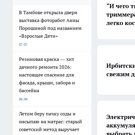
"И чего 
В Тамбове открыла двери
триммера"
выставка фоторабот Анны
легко ко
Порошиной под названием
«Взрослые Дети»
07:07
Резиновая краска — хит
Ирбитски
дачного ремонта 2026:
свежим д
настоящее спасение для
фасада, крыши, забора и
бассейна
06:09
Летом беру пачку соды и
Электрич
насыпаю на матрас: старый
аккумуля
советский метод выручает
выбрать 