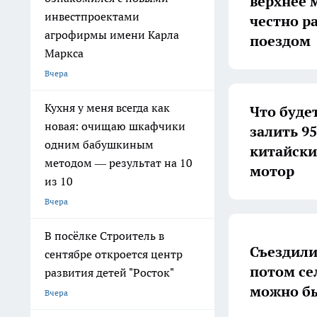
верхнее 
инвестпроектами
честно ра
агрофирмы имени Карла
поездом
Маркса
Вчера
Кухня у меня всегда как
Что будет
новая: очищаю шкафчики
залить 9
одним бабушкиным
китайски
методом — результат на 10
мотор
из 10
Вчера
В посёлке Строитель в
Съездили
сентябре откроется центр
потом се
развития детей "Росток"
можно б
Вчера