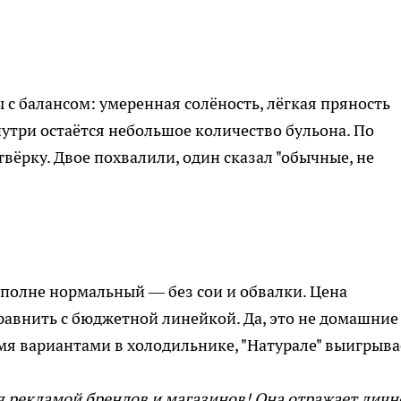
 с балансом: умеренная солёность, лёгкая пряность
внутри остаётся небольшое количество бульона. По
вёрку. Двое похвалили, один сказал "обычные, не
вполне нормальный — без сои и обвалки. Цена
сравнить с бюджетной линейкой. Да, это не домашние
мя вариантами в холодильнике, "Натурале" выигрыва
я рекламой брендов и магазинов! Она отражает личн