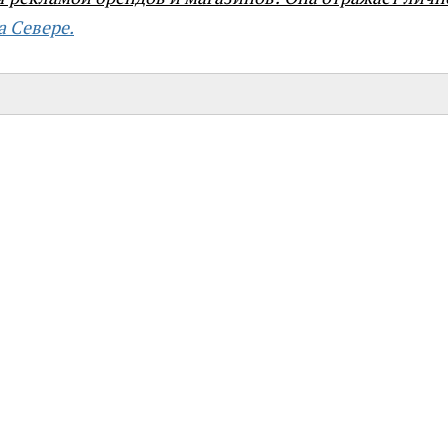
а Севере
.