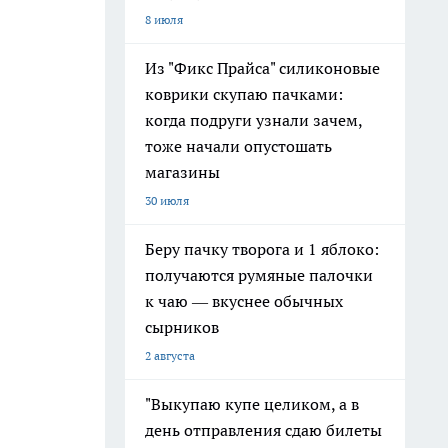
8 июля
Из "Фикс Прайса" силиконовые
коврики скупаю пачками:
когда подруги узнали зачем,
тоже начали опустошать
магазины
30 июля
Беру пачку творога и 1 яблоко:
получаются румяные палочки
к чаю — вкуснее обычных
сырников
2 августа
"Выкупаю купе целиком, а в
день отправления сдаю билеты