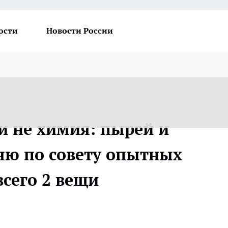
ости
Новости России
 и не химия: пырей и
яю по совету опытных
всего 2 вещи