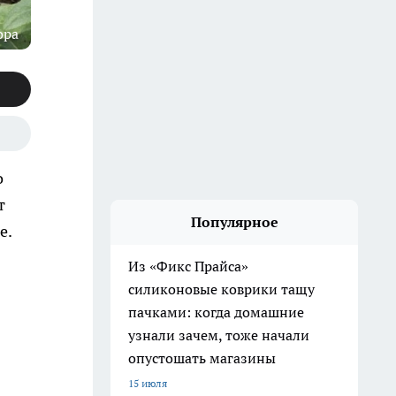
ора
о
т
Популярное
е.
Из «Фикс Прайса»
силиконовые коврики тащу
пачками: когда домашние
узнали зачем, тоже начали
опустошать магазины
15 июля