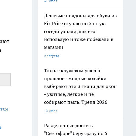
31 июля
Дешевые поддоны для обуви из
Fix Price скупаю по 5 штук:
соседи узнали, как его
использую и тоже побежали в
жают
магазин
и
2 августа
Тюль с кружевом ушел в
прошлое - модные хозяйки
выбирают эти 3 ткани для окон
- уютные, легкие и не
собирают пыль. Тренд 2026
ятся
12 июля
Разделочные доски в
е
"Светофоре" беру сразу по 5