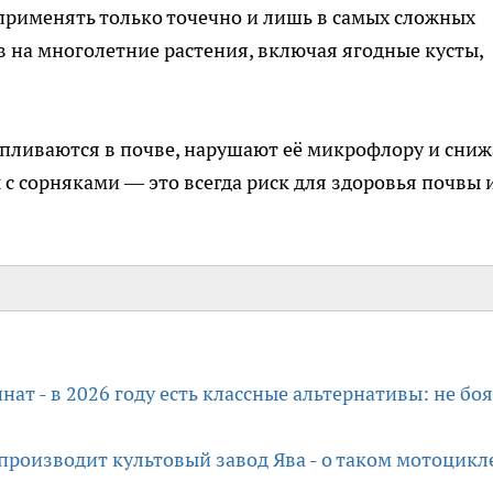
 применять только точечно и лишь в самых сложных
в на многолетние растения, включая ягодные кусты,
апливаются в почве, нарушают её микрофлору и сни
с сорняками — это всегда риск для здоровья почвы 
нат - в 2026 году есть классные альтернативы: не бо
с производит культовый завод Ява - о таком мотоцикл