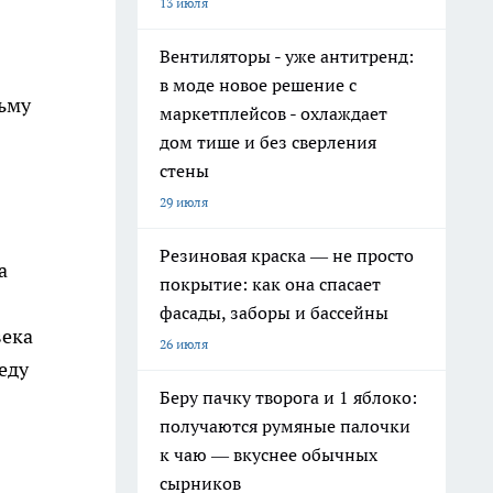
13 июля
Вентиляторы - уже антитренд:
в моде новое решение с
тьму
маркетплейсов - охлаждает
дом тише и без сверления
стены
29 июля
Резиновая краска — не просто
а
покрытие: как она спасает
фасады, заборы и бассейны
века
26 июля
еду
Беру пачку творога и 1 яблоко:
получаются румяные палочки
к чаю — вкуснее обычных
сырников