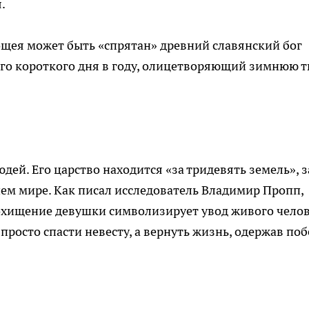
.
Кощея может быть «спрятан» древний славянский бог
ого короткого дня в году, олицетворяющий зимнюю 
дей. Его царство находится «за тридевять земель», з
нем мире. Как писал исследователь Владимир Пропп,
Похищение девушки символизирует увод живого чело
 просто спасти невесту, а вернуть жизнь, одержав поб