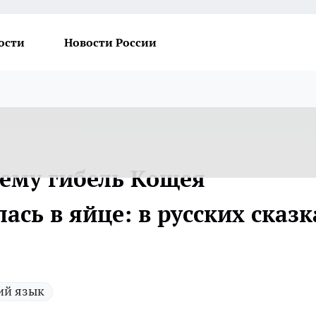
ости
Новости России
чему гибель Кощея
ась в яйце: в русских сказк
ий язык