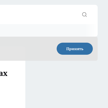
Принять
ах