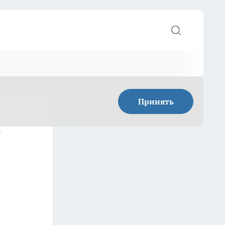
Принять
и