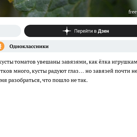
free
 кусты томатов увешаны завязями, как ёлка игрушкам
тков много, кусты радуют глаз… но завязей почти не
я разобраться, что пошло не так.