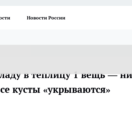
ости
Новости России
ладу в теплицу 1 вещь — н
все кусты «укрываются»