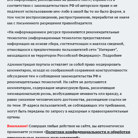
соответствии с законодательством РФ об авторском праве и не
подлежит использованию кем-либо в какой бы то ни было форме, в
том числе воспроизведению, распространению, переработке не иначе
как с письменного разрешения правообладателя.
«На информационном ресурсе применяются рекомендательные
технологии (информационные технологии предоставления
информации на основе сбора, систематизации и анализа сведений,
относящихся к предпочтениям пользователей сети "Интернет",
находящихся на территории Российской Федерации)».
Подробнее
Администрация портала оставляет за собой право модерировать
комментарии, исходя из соображений сохранения конструктивности
обсуждения тем и соблюдения законодательства РФ и
рекомендательных технологий. На сайте не допускаются
комментарии, содержащие нецензурную брань, разжигающие
межнациональную рознь, возбуждающие ненависть или вражду, а
равно унижение человеческого достоинства, размещение ссылок не
по теме. IP-адреса пользователей, не соблюдающих эти требования,
могут быть переданы по запросу в надзорные и правоохранительные
органы.
Внимание!
Совершая любые действия на сайте, вы автоматически
принимаете условия «
Политики конфиденциальности и обработки
персональных данных пользователей
»