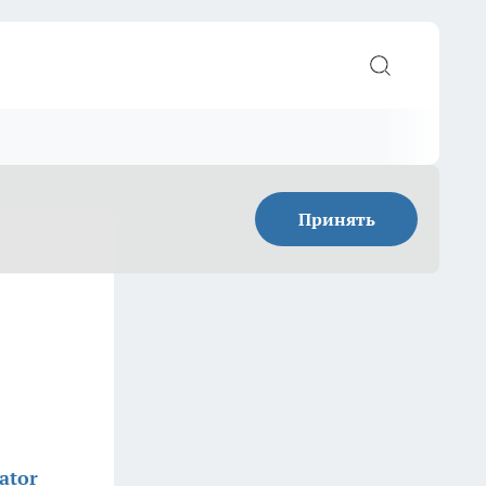
Принять
ator