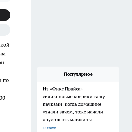
ской
ным
он
Популярное
и по
Из «Фикс Прайса»
силиконовые коврики тащу
00
пачками: когда домашние
узнали зачем, тоже начали
опустошать магазины
15 июля